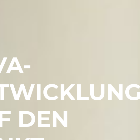
VA-
TWICKLUN
F DEN