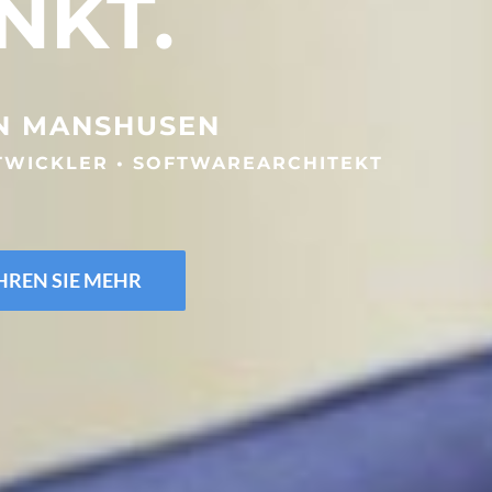
NKT.
N MANSHUSEN
TWICKLER • SOFTWAREARCHITEKT
HREN SIE MEHR