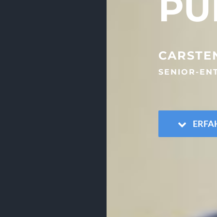
PU
CARSTE
SENIOR-EN
ERFA